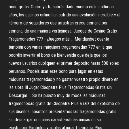
bono gratis. Como ya te habrás dado cuenta en los últimos
años, los casinos online han sufrido una evolución increíble y el
número de seguidores que arrastran crece semana por
semana, de una manera vertiginosa. Juegos de Casino Gratis
Tragamonedas 777 - ¡Juegos más ... Meridianbet cuenta
también con varias máquinas tragamonedas 777 en la que
podréis invertir el bono de bienvenida que deja que los
nuevos usuarios dupliquen el primer depósito hasta 500 soles
peruanos. Podéis usar este bono para jugar en estas
máquinas tragamonedas y no gastar vuestro propio dinero en
las slots. lll Jugar Cleopatra Plus Tragamonedas Gratis sin
Descargar ... Se ha puesto muy de moda las máquinas
tragamonedas gratis de Cleopatra Plus a raíz del exotismo de
sus diseños, nosotros presentamos las tragamonedas gratis
sin descargar con unas características únicas en su
existencia. Símbolos y reglas al jugar Cleopatra Plus