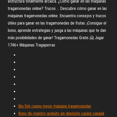
estructura totalmente arcaica. ¿Cómo ganar en las máquinas
tragamonedas online? Trucos ... Descubre cómo ganar en las
máquinas tragamonedas online. Encuentra consejos y trucos
útiles para ganar en las tragamonedas de frutas. ¡Consigue el
bono, aprende estrategias y juega a las máquinas que te dan
más posibilidades de ganar! Tragamonedas Gratis 🤗 Jugar
1746+ Máquinas Tragaperras
Big fish casino mejor máquina tragamonedas
Bono de registro gratuito sin depósito casino canadá