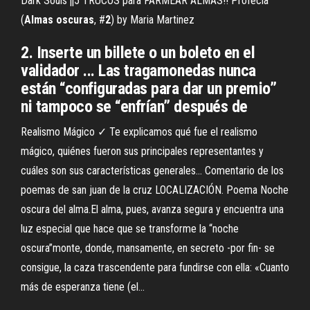
Dark Souls ¡¡5 TRUCOS para FARMEAR ALMAS!! Profecía
(
Almas
oscuras
, #
2
) by Maria Martinez
2. Inserte un billete o un boleto en el
validador ... Las tragamonedas nunca
están “configuradas para dar un premio”
ni tampoco se “enfrían” después de
Realismo Mágico ✓ Te explicamos qué fue el realismo
mágico, quiénes fueron sus principales representantes y
cuáles son sus características generales... Comentario de los
poemas de san juan de la cruz LOCALIZACIÓN. Poema Noche
oscura del alma.El alma, pues, avanza segura y encuentra una
luz especial que hace que se transforme la “noche
oscura”monte, donde, mansamente, en secreto -por fin- se
consigue, la caza trascendente para fundirse con ella: «Cuanto
más de esperanza tiene (el...