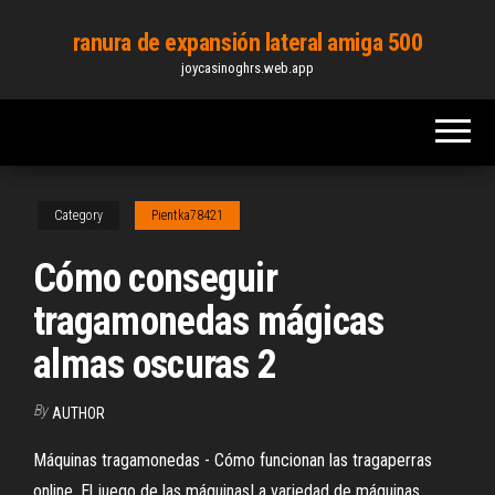
Skip
ranura de expansión lateral amiga 500
to
joycasinoghrs.web.app
the
content
Category
Pientka78421
Cómo conseguir
tragamonedas mágicas
almas oscuras 2
By
AUTHOR
Máquinas tragamonedas - Cómo funcionan las tragaperras
online. El juego de las máquinasLa variedad de máquinas