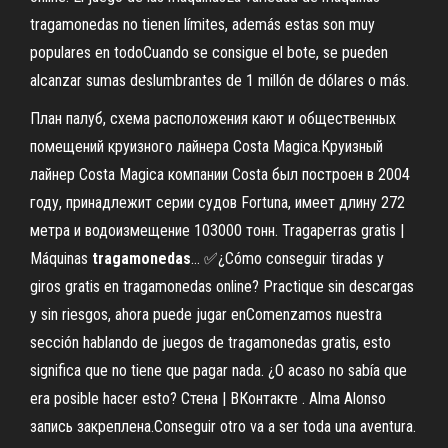
tragamonedas no tienen límites, además estas son muy
populares en todoCuando se consigue el bote, se pueden
alcanzar sumas deslumbrantes de 1 millón de dólares o más.
План палуб, схема расположения кают и общественных
помещений круизного лайнера Costa Magica.Круизный
лайнер Costa Magica компании Costa был построен в 2004
году, принадлежит серии судов Fortuna, имеет длину 272
метра и водоизмещение 103000 тонн. Tragaperras gratis |
Máquinas
tragamonedas
… ✅¿Cómo conseguir tiradas y
giros gratis en tragamonedas online? Practique sin descargas
y sin riesgos, ahora puede jugar enComenzamos nuestra
sección hablando de juegos de tragamonedas gratis, esto
significa que no tiene que pagar nada. ¿O acaso no sabía que
era posible hacer esto? Стена | ВКонтакте . Alma Alonso
запись закреплена.Conseguir otro va a ser toda una aventura.