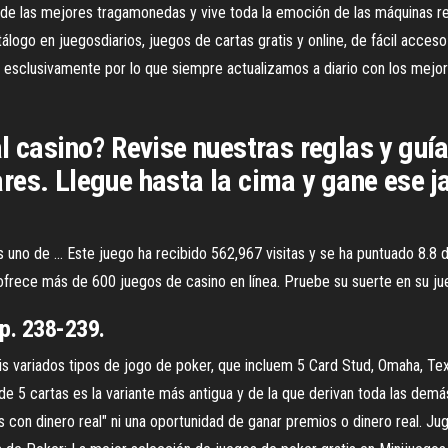
ta de las mejores tragamonedas y vive toda la emoción de las máquinas r
álogo en juegosdiarios, juegos de cartas gratis y online, de fácil acces
y esclusivamente por lo que siempre actualizamos a diario con los mej
l casino? Revise nuestras reglas y guía
res. Llegue hasta la cima y gane ese j
uno de ... Este juego ha recibido 562,967 visitas y se ha puntuado 8.8 
ofrece más de 600 juegos de casino en línea. Pruebe su suerte en su jue
p. 238-239.
is variados tipos de jogo de poker, que incluem 5 Card Stud, Omaha, T
e 5 cartas es la variante más antigua y de la que derivan toda las demás 
 con dinero real" ni una oportunidad de ganar premios o dinero real. Jug