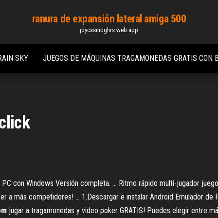
ranura de expansión lateral amiga 500
joycasinoghrs.web.app
RAIN SKY
JUEGOS DE MÁQUINAS TRAGAMONEDAS GRATIS CON B
click
C con Windows Versión completa. ... Ritmo rápido multi-jugador juegos
r a más competidores! ... 1.Descargar e instalar Android Emulador de 
om
jugar a tragamonedas y video poker GRATIS! Puedes elegir entre más 