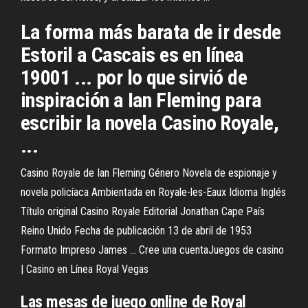
La forma más barata de ir desde
Estoril a Cascais es en línea
19001 ... por lo que sirvió de
inspiración a Ian Fleming para
escribir la novela Casino Royale,
...
Casino Royale de Ian Fleming Género Novela de espionaje y
novela policíaca Ambientada en Royale-les-Eaux Idioma Inglés
Título original Casino Royale Editorial Jonathan Cape País
Reino Unido Fecha de publicación 13 de abril de 1953
Formato Impreso James ... Cree una cuentaJuegos de casino
| Casino en Línea Royal Vegas
Las mesas de juego online de Royal