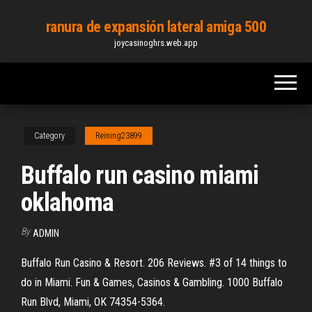
Skip
ranura de expansión lateral amiga 500
to
joycasinoghrs.web.app
the
content
Category
Reining23899
Buffalo run casino miami
oklahoma
By
ADMIN
Buffalo Run Casino & Resort. 206 Reviews. #3 of 14 things to
do in Miami. Fun & Games, Casinos & Gambling. 1000 Buffalo
Run Blvd, Miami, OK 74354-5364.