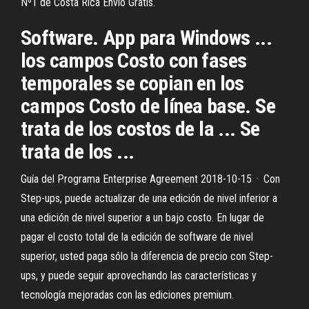
Nº1 de Costa Rica Envío Gratis.
Software. App para Windows ...
los campos Costo con fases
temporales se copian en los
campos Costo de línea base. Se
trata de los costos de la ... Se
trata de los ...
Guía del Programa Enterprise Agreement 2018-10-15 · Con
Step-ups, puede actualizar de una edición de nivel inferior a
una edición de nivel superior a un bajo costo. En lugar de
pagar el costo total de la edición de software de nivel
superior, usted paga sólo la diferencia de precio con Step-
ups, y puede seguir aprovechando las características y
tecnología mejoradas con las ediciones premium.