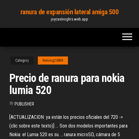
Skip
ranura de expansión lateral amiga 500
to
joycasinoghrs.web.app
the
content
Category
Reining23899
Precio de ranura para nokia
lumia 520
By
PUBLISHER
[ACTUALIZACION: ya están los precios oficiales del 720 ->
(clic sobre este texto)] ... Son dos modelos importantes para
Nokia: el Lumia 520 es su ... ranura microSD, cámara de 5