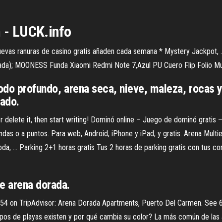
- LUCK.info
evas ranuras de casino gratis añaden cada semana * Mystery Jackpot, ..
orada); MOONESS Funda Xiaomi Redmi Note 7,Azul PU Cuero Flip Folio Mul
odo profundo, arena seca, nieve, maleza, rocas y
ado.
or delete it, then start writing! Dominó online – Juego de dominó gratis
rondas o a puntos. Para web, Android, iPhone y iPad, y gratis. Arena Mul
da, ... Parking 2+1 horas gratis Tus 2 horas de parking gratis con tus c
e arena dorada.
 TripAdvisor: Arena Dorada Apartments, Puerto Del Carmen. See 665 
ipos de playas existen y por qué cambia su color? La más común de las a