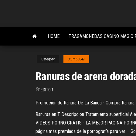
Skip
to
the
content
HOME
TRAGAMONEDAS CASINO MAGIC 
Category
Sturn60849
Ranuras de arena dorada
By
EDITOR
Promoción de Ranura De La Banda - Compra Ranura D
Ranuras en T Descripción Tratamiento superficial Ale
VIDEOS PORNO GRATIS - LA MEJOR PAGINA PORNO XXX 
página más premiada de la pornografía para ver ... G