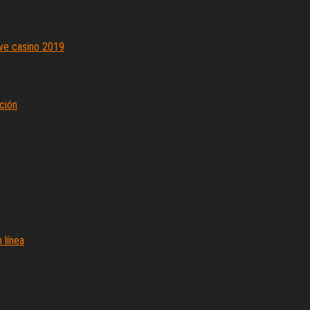
ive casino 2019
ción
 línea