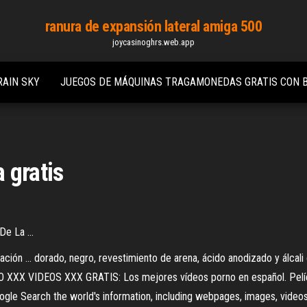
ranura de expansión lateral amiga 500
joycasinoghrs.web.app
RAIN SKY
JUEGOS DE MÁQUINAS TRAGAMONEDAS GRATIS CON B
 gratis
e La ...
ación ... dorado, negro, revestimiento de arena, ácido anodizado y álca
VIDEOS XXX GRATIS: Los mejores vídeos porno en español. Películas
oogle Search the world's information, including webpages, images, video