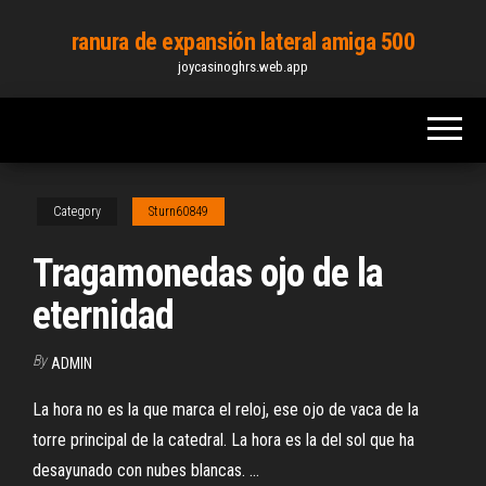
Skip
ranura de expansión lateral amiga 500
to
joycasinoghrs.web.app
the
content
Category
Sturn60849
Tragamonedas ojo de la
eternidad
By
ADMIN
La hora no es la que marca el reloj, ese ojo de vaca de la
torre principal de la catedral. La hora es la del sol que ha
desayunado con nubes blancas. ...