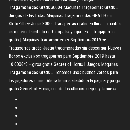
Tragamonedas
Gratis:3000+ Máquinas Tragaperras Gratis ...
Juegos de las todas Máquinas Tragamonedas GRATIS en
SlotoZilla ⭐ Jugar 3000+ tragaperras gratis en lÍnea ... mantén
un ojo en el símbolo de Cleopatra ya que es ... Tragaperras
gratis | Máquinas
tragamonedas
Septiembre2019 ★
Tragaperras gratis Juega tragamonedas sin descargar Nuevos
Bonos exclusivos tragaperras para Septiembre 2019 hasta
10.000€/$ + giros gratis Secret of Horus | Juegos Máquinas
Tragamonedas
Gratis ... Tenemos unos buenos versos para
los jugadores online. Ahora hemos añadido a la página y juego
gratis Secret of Horus, uno de los últimos juegos y la nueva