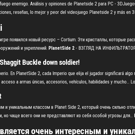
fuego enemigo. Análisis y opiniones de Planetside 2 para PC - 3DJuegos
aciones, reseñas, lo mejor y peor del videojuego Planetside 2 y más en
i
 игре появился новый ресурс – Cortium. Эти кристаллы, которые ра
оружений и укреплений.
PlanetSide
2
- ВЗГЛЯД НА ИНФИЛЬТРАТОРА (
 Shaggit Buckle down soldier!
perio. En PlanetSide 2, cada Imperio que elija el jugador significará al
acceso a armas únicas, accesorios, vehículos, habilidades y mucho... Lobos
t
 и уникальным классом в Planet Side 2, который очень сильно отл
 но чаще всего они не представляют из себя особой угрозы для...
вляется очень интересным и уникал