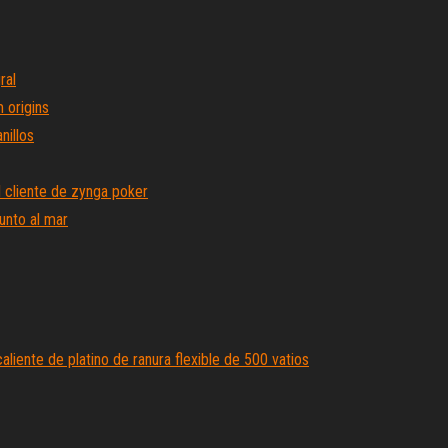
ral
 origins
nillos
l cliente de zynga poker
unto al mar
liente de platino de ranura flexible de 500 vatios