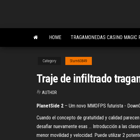
Skip
to
the
content
HOME
TRAGAMONEDAS CASINO MAGIC 
Category
Sturn60849
Traje de infiltrado trag
By
AUTHOR
PlanetSide
2
– Um novo MMOFPS futurista - DownG
Cuando el concepto de gratuitidad y calidad parecen
desafiar nuevamente esas ... Introducción a las clas
menor movilidad y velocidad. Puede utilizar 2 potente