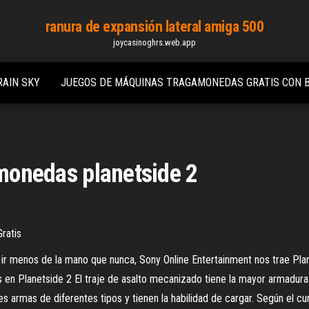
ranura de expansión lateral amiga 500
joycasinoghrs.web.app
RAIN SKY
JUEGOS DE MÁQUINAS TRAGAMONEDAS GRATIS CON B
amonedas planetside 2
ratis
 ir menos de la mano que nunca, Sony Online Entertainment nos trae Pla
es en Planetside 2 El traje de asalto mecanizado tiene la mayor armadur
s armas de diferentes tipos y tienen la habilidad de cargar. Según el cur