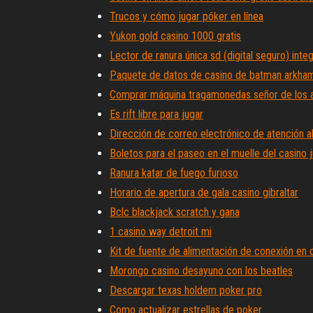
Trucos y cómo jugar póker en línea
Yukon gold casino 1000 gratis
Lector de ranura única sd (digital seguro) integ
Paquete de datos de casino de batman arkham
Comprar máquina tragamonedas señor de los a
Es rift libre para jugar
Dirección de correo electrónico de atención a
Boletos para el paseo en el muelle del casino j
Ranura katar de fuego furioso
Horario de apertura de gala casino gibraltar
Bclc blackjack scratch y gana
1 casino way detroit mi
Kit de fuente de alimentación de conexión en ca
Morongo casino desayuno con los beatles
Descargar texas holdem poker pro
Como actualizar estrellas de poker